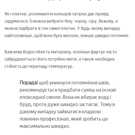
Як і плитки, різноманітні кольорів затірки дає привід
задуматися. Її можна вибрати білу, чорну, сіру, бежеву, а
можна підібрати в тон самої плитки. У будь-якому випадку
найголовніше, щоб вона була якісною, інакше швидко потемніє.
Важлива Водостійкість матеріалу, оскільки фартух часто
забруднюється і його потрібно мити, а також необхідна
стійкість до перепаду температур.
Порада!
щоб уникнути потемніння швів,
рекомендується придбати суміш на основі
епоксидної смоли. Вона не вбирає воду і
бруд, проте дуже швидко застигає. Тому в
даному випадку займатися кладкою
повинен професіонал, який зробить це
максимально швидко.