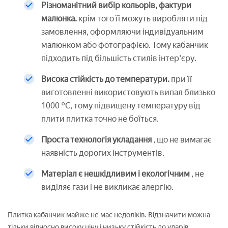
Різноманітний вибір кольорів, фактури
малюнка.
крім того її можуть виробляти під
замовлення, оформляючи індивідуальним
малюнком або фотографією. Тому кабанчик
підходить під більшість стилів інтер'єру.
Висока стійкість до температури.
при її
виготовленні використовують випал близько
1000 °C, тому підвищену температуру від
плити плитка точно не боїться.
Проста технологія укладання
, що не вимагає
наявність дорогих інструментів.
Матеріал є нешкідливим і екологічним
, не
виділяє гази і не викликає алергію.
Плитка кабанчик майже не має недоліків. Відзначити можна
тільки відносно високу ціну і низьку стійкість до ударів.