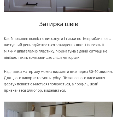
Затирка швів
Клей повинен повністю висохнути і тільки потім приблизно на
наступний день здійснюється закладення швів. Наносять її
м'яким шпателем із пластику. Чорна гума в даній ситуації не
підійде, так як вона залишає сліди на торцях.
Надлишки матеріалу можна видаляти вже через 30-40 хвилин.
Для цього використовують губку. Після повного висихання
фартух повністю миється і полірується, а профіль, який
призначався для опор, видаляється.