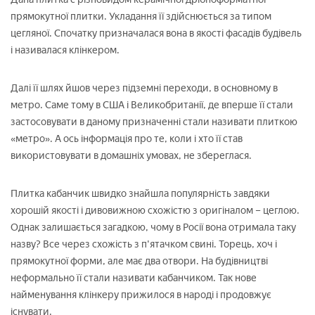
прямокутної плитки. Укладання її здійснюється за типом
цегляної. Спочатку призначалася вона в якості фасадів будівель
і називалася клінкером.
Далі її шлях йшов через підземні переходи, в основному в
метро. Саме тому в США і Великобританії, де вперше її стали
застосовувати в даному призначенні стали називати плиткою
«метро». А ось інформація про те, коли і хто її став
використовувати в домашніх умовах, не збереглася.
Плитка кабанчик швидко знайшла популярність завдяки
хорошій якості і дивовижною схожістю з оригіналом – цеглою.
Однак залишається загадкою, чому в Росії вона отримала таку
назву? Все через схожість з п'ятачком свині. Торець, хоч і
прямокутної форми, але має два отвори. На будівництві
неформально її стали називати кабанчиком. Так нове
найменування клінкеру прижилося в народі і продовжує
існувати.