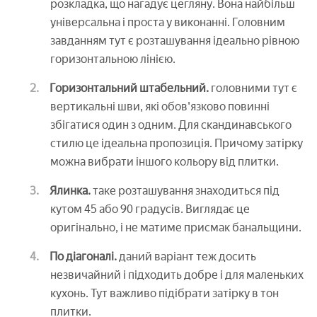
розкладка, що нагадує цегляну. Вона найбільш
універсальна і проста у виконанні. Головним
завданням тут є розташування ідеально рівною
горизонтальною лінією.
Горизонтальний штабельний.
головними тут є
вертикальні шви, які обов'язково повинні
збігатися один з одним. Для скандинавського
стилю це ідеальна пропозиція. Причому затірку
можна вибрати іншого кольору від плитки.
Ялинка.
таке розташування знаходиться під
кутом 45 або 90 градусів. Виглядає це
оригінально, і не матиме присмак банальщини.
По діагоналі.
даний варіант теж досить
незвичайний і підходить добре і для маленьких
кухонь. Тут важливо підібрати затірку в тон
плитки.