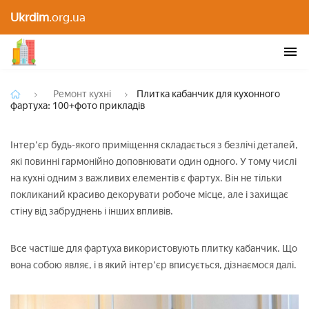
Плитка кабанчик для кухонного фартуха:
Ukrdim
.org.ua
100+фото прикладів
Ремонт кухні
Плитка кабанчик для кухонного
фартуха: 100+фото прикладів
Інтер'єр будь-якого приміщення складається з безлічі деталей,
які повинні гармонійно доповнювати один одного. У тому числі
на кухні одним з важливих елементів є фартух. Він не тільки
покликаний красиво декорувати робоче місце, але і захищає
стіну від забруднень і інших впливів.
Все частіше для фартуха використовують плитку кабанчик. Що
вона собою являє, і в який інтер'єр вписується, дізнаємося далі.