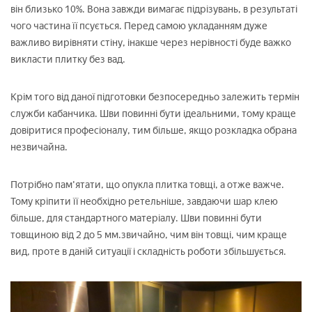
він близько 10%. Вона завжди вимагає підрізувань, в результаті
чого частина її псується. Перед самою укладанням дуже
важливо вирівняти стіну, інакше через нерівності буде важко
викласти плитку без вад.
Крім того від даної підготовки безпосередньо залежить термін
служби кабанчика. Шви повинні бути ідеальними, тому краще
довіритися професіоналу, тим більше, якщо розкладка обрана
незвичайна.
Потрібно пам'ятати, що опукла плитка товщі, а отже важче.
Тому кріпити її необхідно ретельніше, завдаючи шар клею
більше, для стандартного матеріалу. Шви повинні бути
товщиною від 2 до 5 мм.звичайно, чим він товщі, чим краще
вид, проте в даній ситуації і складність роботи збільшується.