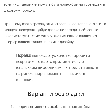
тому числі цеглинки можуть бути чорно-білими і розміщені в
шаховому порядку.
При цьому варто враховувати всі особливості обраного стилю.
Глянцева поверхня підійде далеко не завжди. Найчастіше
використовують саме матову, яка тим більше впишеться в
інтер'єр вищевказаних напрямків дизайну.
Порада!
якщо фартух хочеться зробити
яскравим, то варто придивитися до
іспанським виробникам, які представляють
на ринок найрізноманітніші насичені
відтінки.
Варіанти розкладки
Горизонтально в розбіг.
це традиційна