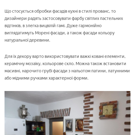
Що стосується обробки фасадів кухні в стилі прованс, то
дизайнери радять застосовувати фарбу світлих пастельних
відтінків, в злегка вицвілій гамі. Дуже гармонійно
виглядатимуть Морені фасади, а також фасади кольору
натуральної деревини.
Для їх декору варто використовувати важкі ковані елементи,
керамічну мозаїку, кольорове скло. Можна також встановити
масивні, нарочито грубі фасади з нальотом патини, латунними
або мідними ручками характерної форми.