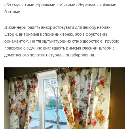
або смугастими фіранками з м'якими оборками, стрічками і
бантами.
Дизайнери радять використовувати для декору набивні
штори, витримані в спокійних тонах, або з фруктовим
орнаментом. На тлі оштукатурених стін з шорсткою і грубою
поверхнею відмінно виглядають римські класичні штори з
домотканого полотна натуральної забарвлення.