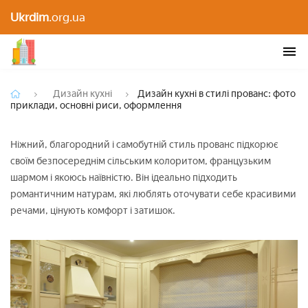
Дизайн кухні в стилі прованс: фото приклади,
Ukrdim
.org.ua
основні риси, оформлення
Дизайн кухні
Дизайн кухні в стилі прованс: фото
приклади, основні риси, оформлення
Ніжний, благородний і самобутній стиль прованс підкорює
своїм безпосереднім сільським колоритом, французьким
шармом і якоюсь наївністю. Він ідеально підходить
романтичним натурам, які люблять оточувати себе красивими
речами, цінують комфорт і затишок.