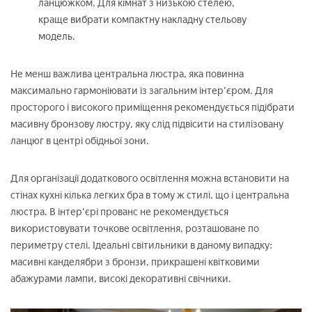
ланцюжком. Для кімнат з низькою стелею,
краще вибрати компактну накладну стельову
модель.
Не менш важлива центральна люстра, яка повинна
максимально гармоніювати із загальним інтер'єром. Для
просторого і високого приміщення рекомендується підібрати
масивну бронзову люстру, яку слід підвісити на стилізовану
ланцюг в центрі обідньої зони.
Для організації додаткового освітлення можна встановити на
стінах кухні кілька легких бра в тому ж стилі, що і центральна
люстра. В інтер'єрі прованс не рекомендується
використовувати точкове освітлення, розташоване по
периметру стелі. Ідеальні світильники в даному випадку:
масивні канделябри з бронзи, прикрашені квітковими
абажурами лампи, високі декоративні свічники.