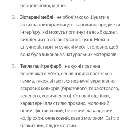
порцелянової, мідної.
Зістарені меблі
- не обов'язково Шукати в
антикварних крамницях старовинні предмети
інтер'єру, які можуть поглинути весь бюджет,
виділений на облаштування кухні. Можна
штучно зістарити сучасні меблі, головне, щоб
вона була виконана з натуральних матеріалів.
Тепла палітра фарб
- на кухні повинна
переважати м'яка, ненав'язлива пастельна
гамма, також вітаються незначні вкраплення
яскравих кольорів (бірюзового, теракотового,
зеленого, коричневого). Основні відтінки,
характерні для стилю прованс: молочний,
білий, фісташковий, бежевий, лавандовий,
колір охри, оливковий, кава з молоком, Світло-
блакитний, блідо-жовтий.