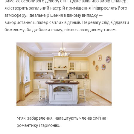
вимагає особливого декору стін. Дуже важливо вибір шпалер,
які створять загальний настрій приміщення і підкреслять його
атмосферу. Ідеальне рішення в даному випадку —
використання шпалер світлих відтінків. Перевагу слід віддавати
бежевому, блідо-блакитному, ніжно-лавандовому тонам.
М'які забарвлення, налаштують членів сім'ї на
романтику і гармонію.