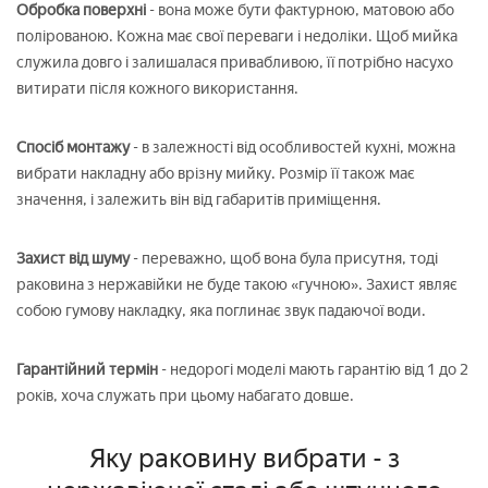
Обробка поверхні
- вона може бути фактурною, матовою або
полірованою. Кожна має свої переваги і недоліки. Щоб мийка
служила довго і залишалася привабливою, її потрібно насухо
витирати після кожного використання.
Спосіб монтажу
- в залежності від особливостей кухні, можна
вибрати накладну або врізну мийку. Розмір її також має
значення, і залежить він від габаритів приміщення.
Захист від шуму
- переважно, щоб вона була присутня, тоді
раковина з нержавійки не буде такою «гучною». Захист являє
собою гумову накладку, яка поглинає звук падаючої води.
Гарантійний термін
- недорогі моделі мають гарантію від 1 до 2
років, хоча служать при цьому набагато довше.
Яку раковину вибрати - з