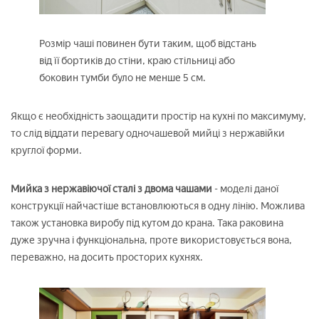
Розмір чаші повинен бути таким, щоб відстань
від її бортиків до стіни, краю стільниці або
боковин тумби було не менше 5 см.
Якщо є необхідність заощадити простір на кухні по максимуму,
то слід віддати перевагу одночашевой мийці з нержавійки
круглої форми.
Мийка з нержавіючої сталі з двома чашами
- моделі даної
конструкції найчастіше встановлюються в одну лінію. Можлива
також установка виробу під кутом до крана. Така раковина
дуже зручна і функціональна, проте використовується вона,
переважно, на досить просторих кухнях.