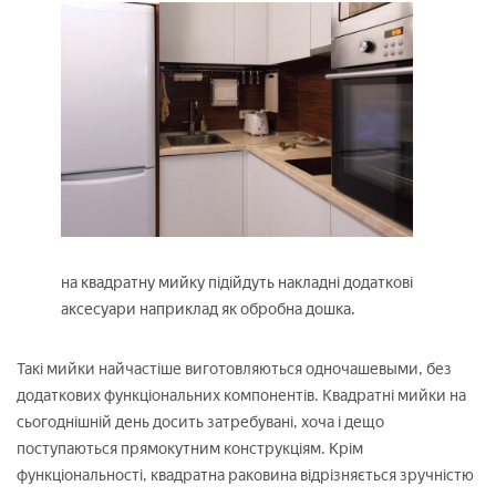
на квадратну мийку підійдуть накладні додаткові
аксесуари наприклад як обробна дошка.
Такі мийки найчастіше виготовляються одночашевыми, без
додаткових функціональних компонентів. Квадратні мийки на
сьогоднішній день досить затребувані, хоча і дещо
поступаються прямокутним конструкціям. Крім
функціональності, квадратна раковина відрізняється зручністю