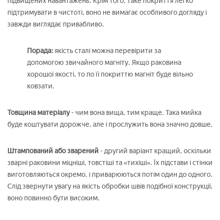
підвищених навантажень. Крім того, таке покриття легко
підтримувати в чистоті, воно не вимагає особливого догляду і
завжди виглядає привабливо.
Порада:
якість сталі можна перевірити за
допомогою звичайного магніту. Якщо раковина
хорошої якості, то по її покриттю магніт буде вільно
ковзати.
Товщина матеріалу
- чим вона вища, тим краще. Така мийка
буде коштувати дорожче, але і прослужить вона значно довше.
Штампований або зварений
- другий варіант кращий, оскільки
зварні раковини міцніші, товстіші та «тихіші». Їх підстави і стінки
виготовляються окремо, і приварюються потім один до одного.
Слід звернути увагу на якість обробки швів подібної конструкції,
воно повинно бути високим.