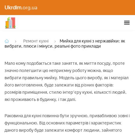
Мийка для кухні з нержавійки: як вибрати, плюси
Ukrdim
.org.ua
і мінуси, реальні фото приклади
Ремонт кухні
Мийка для кухні з нержавійки: як
вибрати, плюси і мінуси, реальні фото приклади
Мало кому подобається таке заняття, як миття посуду, проте
значно полегшити цю неприємну роботу можна, якщо
вибрати правильну мийку. Модель цього виробу, як і матеріал
його виготовлення, буде залежати від різних факторів:
розмірів приміщення, стилю інтер'єру кухні, кількості людей,
які проживають в будинку, і так далі.
Раковина для кухні повинна бути зручною, привабливою зовні і
функціональною. Від основних параметрів і характеристик
даного виробу буде залежати комфорт людини, зайнятого