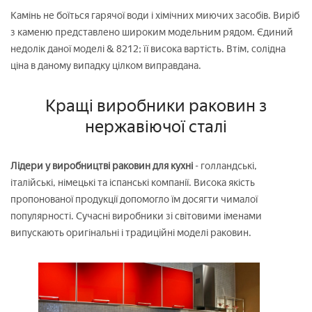
Камінь не боїться гарячої води і хімічних миючих засобів. Виріб
з каменю представлено широким модельним рядом. Єдиний
недолік даної моделі & 8212; її висока вартість. Втім, солідна
ціна в даному випадку цілком виправдана.
Кращі виробники раковин з
нержавіючої сталі
Лідери у виробництві раковин для кухні
- голландські,
італійські, німецькі та іспанські компанії. Висока якість
пропонованої продукції допомогло їм досягти чималої
популярності. Сучасні виробники зі світовими іменами
випускають оригінальні і традиційні моделі раковин.