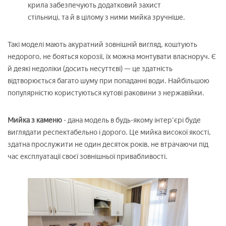
крила забезпечують додатковий захист
стільниці, та й в цілому з ними мийка зручніше.
Такі моделі мають акуратний зовнішній вигляд, коштують
недорого, не бояться корозії, їх можна монтувати власноруч. Є
й деякі недоліки (досить несуттєві) — це здатність
відтворюється багато шуму при попаданні води. Найбільшою
популярністю користуються кутові раковини з нержавійки.
Мийка з каменю
- дана модель в будь-якому інтер'єрі буде
виглядати респектабельно і дорого. Це мийка високої якості,
здатна прослужити не один десяток років, не втрачаючи під
час експлуатації своєї зовнішньої привабливості.