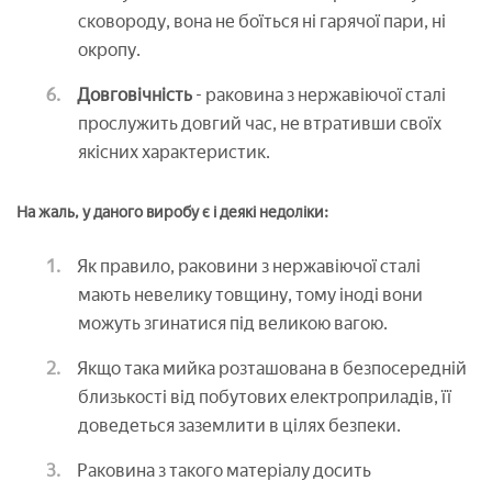
сковороду, вона не боїться ні гарячої пари, ні
окропу.
Довговічність
- раковина з нержавіючої сталі
прослужить довгий час, не втративши своїх
якісних характеристик.
На жаль, у даного виробу є і деякі недоліки:
Як правило, раковини з нержавіючої сталі
мають невелику товщину, тому іноді вони
можуть згинатися під великою вагою.
Якщо така мийка розташована в безпосередній
близькості від побутових електроприладів, її
доведеться заземлити в цілях безпеки.
Раковина з такого матеріалу досить