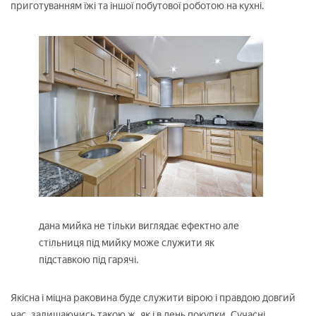
приготуванням їжі та іншої побутової роботою на кухні.
дана мийка не тільки виглядає ефектно але
стільниця під мийку може служити як
підставкою під гарячі.
Якісна і міцна раковина буде служити вірою і правдою довгий
час, залишаючись такою ж, як і в день покупки. Сучасні