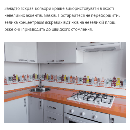
Занадто яскраві кольори краще використовувати в якості
невеликих акцентів, мазків. Постарайтеся не переборщити:
велика концентрація яскравих відтінків на невеликій площі
ріже очі і призводить до швидкого стомлення.