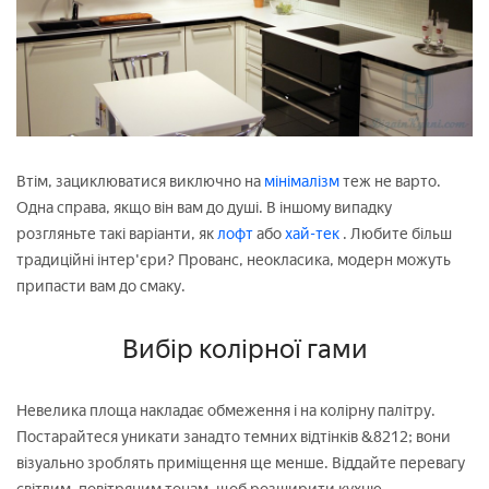
Втім, зациклюватися виключно на
мінімалізм
теж не варто.
Одна справа, якщо він вам до душі. В іншому випадку
розгляньте такі варіанти, як
лофт
або
хай-тек
. Любите більш
традиційні інтер'єри? Прованс, неокласика, модерн можуть
припасти вам до смаку.
Вибір колірної гами
Невелика площа накладає обмеження і на колірну палітру.
Постарайтеся уникати занадто темних відтінків &8212; вони
візуально зроблять приміщення ще менше. Віддайте перевагу