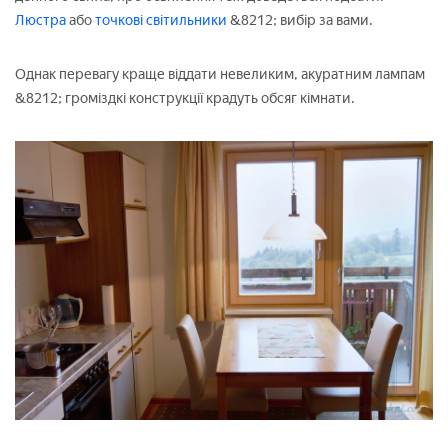
Люстра
або
точкові світильники
&8212; вибір за вами.
Однак перевагу краще віддати невеликим, акуратним лампам
&8212; громіздкі конструкції крадуть обсяг кімнати.