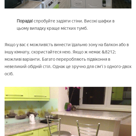
Порада!
спробуйте задіяти стіни. Високі шафки в
цьому випадку краще містких тумб.
Якщо у вас є можливість винести їдальню зону на балкон або в
іншу кімнату, скористайтеся нею. Якщо ж немає &8212;
можливі варіанти. Багато переробляють підвіконня в
невеликий обідній стіл. Однак це зручно для сім'ї з одного-двох
осіб.