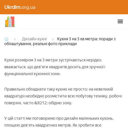
Кухня 3 на 3 кв метра: поради з облаштування,
Ukrdim
.org.ua
реальні фото приклади
Дизайн кухні
Кухня 3 на 3 кв метра: поради з
облаштування, реальні фото приклади
Кухні розміром 3 на 3 метри зустрічаються нерідко:
вважається, що дев'яти квадратів досить для зручної і
функціональної кухонної зони.
Правильно обладнати таку кухню не просто: на невеликій
квадратурі необхідно розмістити всю побутову техніку, робочі
поверхні, часто &8212; обідню зону.
У цій статті ми поговоримо про дизайн маленьких кухонь,
площею дев'ять квадратних метрів. Як зробити все