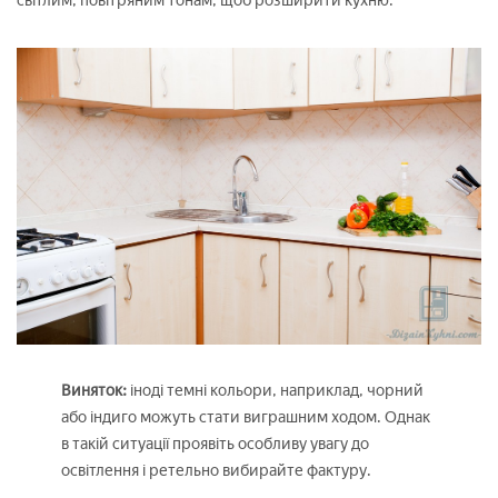
світлим, повітряним тонам, щоб розширити кухню.
Виняток:
іноді темні кольори, наприклад, чорний
або індиго можуть стати виграшним ходом. Однак
в такій ситуації проявіть особливу увагу до
освітлення і ретельно вибирайте фактуру.