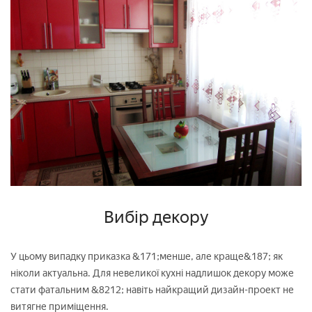
Вибір декору
У цьому випадку приказка &171;менше, але краще&187; як
ніколи актуальна. Для невеликої кухні надлишок декору може
стати фатальним &8212; навіть найкращий дизайн-проект не
витягне приміщення.