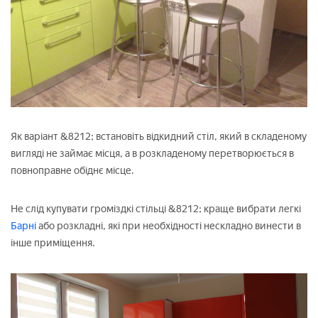
Як варіант &8212; встановіть відкидний стіл, який в складеному
вигляді не займає місця, а в розкладеному перетворюється в
повноправне обіднє місце.
Не слід купувати громіздкі стільці &8212; краще вибрати легкі
Барні
або розкладні, які при необхідності нескладно винести в
інше приміщення.