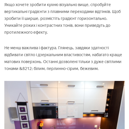
Якщо хочете зробити кухню візуально вище, спробуйте
вертикальні градієнти з плавними переходами відтінків. Щоб
зробити її ширше, розмістіть градієнт горизонтально.
Уникайте різких і контрастних тонів, вони приведуть до
протилежного ефекту.
Не менш важлива і фактура. Глянець, завдяки здатності
відбивати світло і дзеркальним властивостям, набагато краще
матових поверхонь. Останні дозволені тільки з дуже світлими
тонами &8212; білим, перлинно-сірим, бежевим.