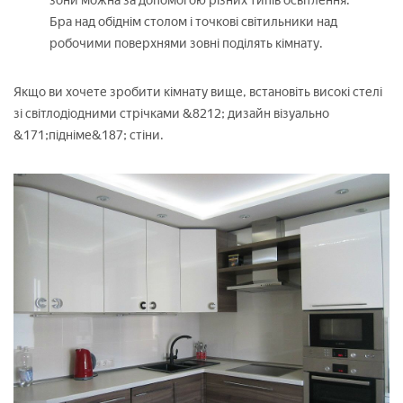
зони можна за допомогою різних типів освітлення.
Бра над обіднім столом і точкові світильники над
робочими поверхнями зовні поділять кімнату.
Якщо ви хочете зробити кімнату вище, встановіть високі стелі
зі світлодіодними стрічками &8212; дизайн візуально
&171;підніме&187; стіни.