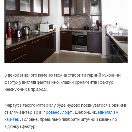
З декоративного каменю можна створити гарний кухонний
фартух у вигляді фантазійної кладки орнаментів і фактур,
неіснуючих в природі.
Фартух з такого матеріалу буде чудово поєднуватися з різними
стилями інтер'єрів:
прованс
,
лофт
, Шеббі-шик,
мінімалізм
і
хай-тек
. Головне, правильно підібрати штучний камінь по
відтінку і фактурі.