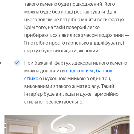
такого каменю буде пошкоджений, його
можна буде без праці реставрувати. Для
цього зовсім не потрібно міняти весь фартух.
Крім того, на такій поверхні легко
прибираються з'явилися з часом подряпини —
її потрібно просто гарненько відшліфувати, і
фартух буде виглядати, як новий.
При бажанні, фартух з декоративного каменю
можна доповнити
підвіконням
,
барною
стійкою
і кухонною мийкою в один тон,
виконаними з такого ж матеріалу. Такий
інтер'єр буде виглядати дуже гармонійно,
стильно і респектабельно.