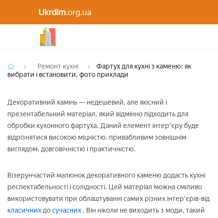
Фартух для кухні з каменю: як вибрати і
Ukrdim
.org.ua
встановити, фото приклади
Ремонт кухні
Фартух для кухні з каменю: як
вибрати і встановити, фото приклади
Декоративний камінь — недешевий, але якісний і
презентабельний матеріал, який відмінно підходить для
обробки кухонного фартуха. Даний елемент інтер'єру буде
відрізнятися високою міцністю, привабливим зовнішнім
виглядом, довговічністю і практичністю.
Візерунчастий малюнок декоративного каменю додасть кухні
респектабельності і солідності. Цей матеріал можна сміливо
використовувати при облаштуванні самих різних інтер'єрів-від
класичних
до
сучасних
. Він ніколи не виходить з моди, такий