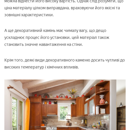
можна віднести його високу вартість. Однак слід розуміти, що
ціна матеріалу цілком виправдана, враховуючи його якісні та
зовнішні характеристики.
А ще декоративний камінь має чималу вагу, що дещо
ускладнює процес його установки, цей матеріал також
становить значне навантаження на стіни.
Крім того, деякі види декоративного каменю досить чутливі до
високих температур і хімічних впливів.