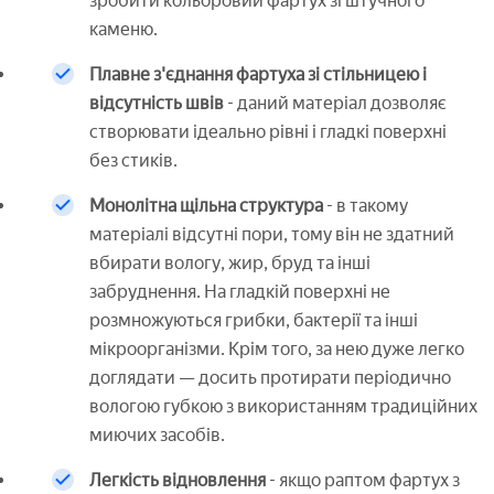
зробити кольоровий фартух зі штучного
каменю.
Плавне з'єднання фартуха зі стільницею і
відсутність швів
- даний матеріал дозволяє
створювати ідеально рівні і гладкі поверхні
без стиків.
Монолітна щільна структура
- в такому
матеріалі відсутні пори, тому він не здатний
вбирати вологу, жир, бруд та інші
забруднення. На гладкій поверхні не
розмножуються грибки, бактерії та інші
мікроорганізми. Крім того, за нею дуже легко
доглядати — досить протирати періодично
вологою губкою з використанням традиційних
миючих засобів.
Легкість відновлення
- якщо раптом фартух з